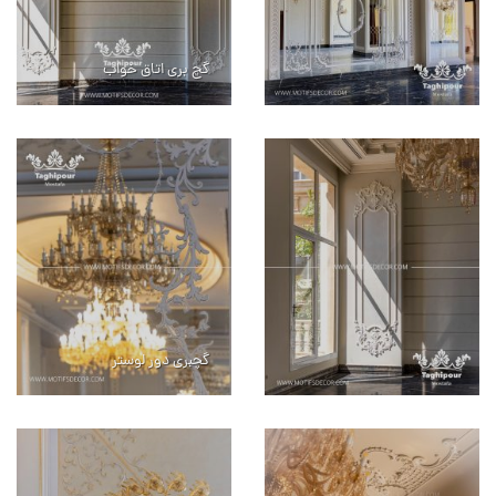
گچ بری اتاق خواب
گچبری دور لوستر